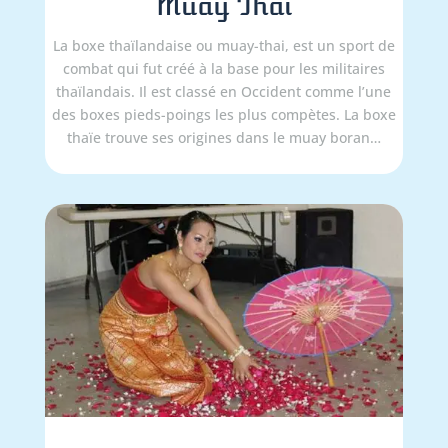
Muay Thaï
La boxe thaïlandaise ou muay-thai, est un sport de
combat qui fut créé à la base pour les militaires
thaïlandais. Il est classé en Occident comme l’une
des boxes pieds-poings les plus compètes. La boxe
thaïe trouve ses origines dans le muay boran…